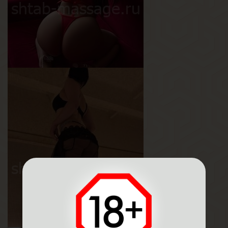
Тая
Возраст
20
Рост
160 см
Вес
55 кг
Грудь
2-й