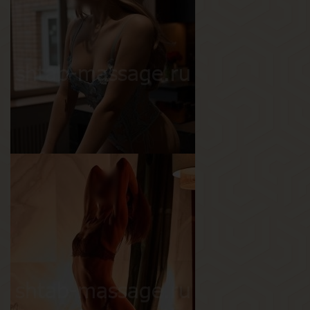
Саша
Возраст
25
Рост
165 см
Вес
60 кг
Грудь
3-й
Ангелина
Возраст
18
Рост
162 см
Вес
50 кг
Грудь
3-й