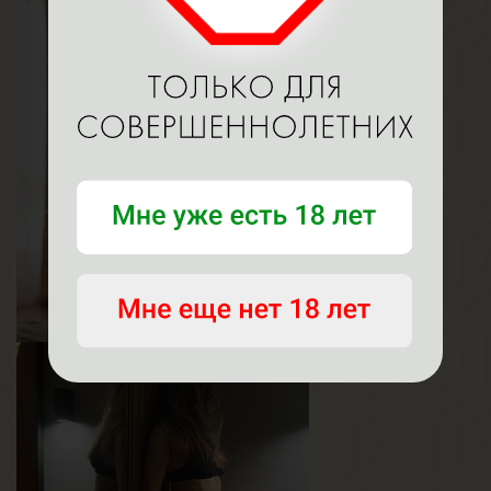
Мадлен
Возраст
29
Рост
164 см
Вес
58 кг
Грудь
2-й
Кэтти
Возраст
25
Рост
161 см