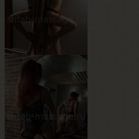
Вес
58 кг
Грудь
3-й
Кристина
Возраст
28
Рост
163 см
Вес
50 кг
Грудь
2.5-й