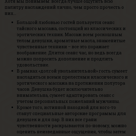
Хотя мы понимаем: всегда лучше ощутить всю
палитру наслаждений лично, чем просто прочесть о
них…
Большой любовью гостей пользуется сеанс
тайского массажа, состоящий из классических и
эротических техник. Массаж всем роскошным
телом девушки, ароматные масла, знаменитые
чувственные техники – все это поражает
воображение. Длится сеанс час, но ведь всегда
можно попросить дополнение и продлить
удовольствие.
В рамках «долгой увольнительной» гость сумеет
насладиться всеми прелестями классического и
эротического массажа на протяжении полутора
часов. Девушка будет исключительно
внимательна, сумеет адаптировать сеанс с
учетом персональных пожеланий мужчины.
Кроме того, истинной находкой для кого-то
станут специальные авторские программы для
девушек и для пар. В них все грани
чувственности раскрываются по-новому, можно
оценить неизведанные ощущения, чтобы затем