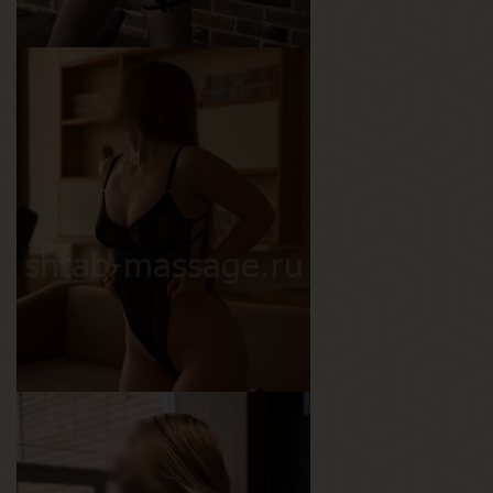
Виолетта
Возраст
22
Рост
155 см
Вес
50 кг
Грудь
2-й