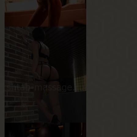
Эля
Возраст
28
Рост
169 см
Вес
49 кг
Грудь
1-й