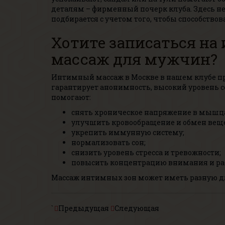
деталям – фирменный почерк клуба. Здесь н
подбирается с учетом того, чтобы способств
Хотите записаться н
массаж для мужчин?
Интимный массаж в Москве в нашем клубе пр
гарантирует анонимность, высокий уровень с
помогают:
снять хроническое напряжение в мышц
улучшить кровообращение и обмен веще
укрепить иммунную систему;
нормализовать сон;
снизить уровень стресса и тревожности;
повысить концентрацию внимания и раб
Массаж интимных зон может иметь разную дл
`
Предыдущая
Следующая