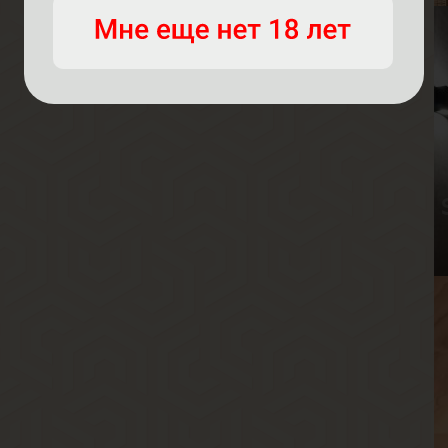
А
В
Р
В
Г
В
В