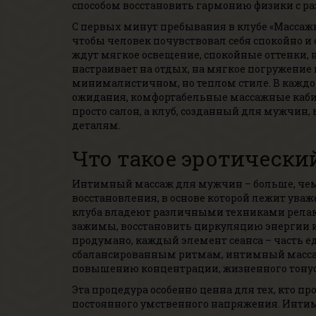
способом восстановить гармонию физики с р
С первых минут пребывания в клубе «Массажны
чтобы человек почувствовал себя спокойно и 
ждут мягкое освещение, спокойные оттенки, 
настраивает на отдых, на мягкое погружение 
минималистичном, но теплом стиле. В каждо
ожидания, комфортабельные массажные кабин
просто салон, а клуб, созданный для мужчин,
деталям.
Что такое эротически
Интимный массаж для мужчин – больше, чем 
восстановления, в основе которой лежит уваже
клуба владеют различными техниками релак
зажимы, восстановить циркуляцию энергии и
продумано, каждый элемент сеанса – часть 
сбалансированным ритмам, интимный массаж 
повышению концентрации, жизненного тонус
Эта процедура особенно ценна для тех, кто пр
постоянного умственного напряжения. Интимн