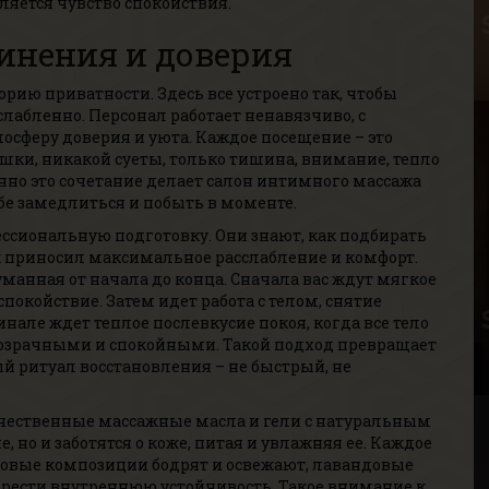
Р
ляется чувство спокойствия.
В
инения и доверия
Г
рию приватности. Здесь все устроено так, чтобы
слабленно. Персонал работает ненавязчиво, с
сферу доверия и уюта. Каждое посещение – это
ки, никакой суеты, только тишина, внимание, тепло
но это сочетание делает салон интимного массажа
бе замедлиться и побыть в моменте.
ссиональную подготовку. Они знают, как подбирать
М
ж приносил максимальное расслабление и комфорт.
В
манная от начала до конца. Сначала вас ждут мягкое
Р
покойствие. Затем идет работа с телом, снятие
В
але ждет теплое послевкусие покоя, когда все тело
Г
розрачными и спокойными. Такой подход превращает
 ритуал восстановления – не быстрый, не
чественные массажные масла и гели с натуральным
 но и заботятся о коже, питая и увлажняя ее. Каждое
совые композиции бодрят и освежают, лавандовые
брести внутреннюю устойчивость. Такое внимание к