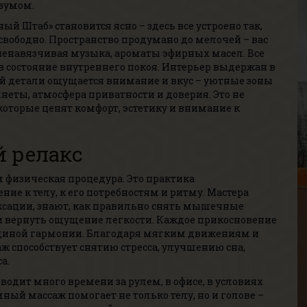
азумом.
й Штаб» становится ясно – здесь все устроено так,
свободно. Пространство продумано до мелочей – вас
ненавязчивая музыка, ароматы эфирных масел. Все
в состояние внутреннего покоя. Интерьер выдержан в
й детали ощущается внимание и вкус – уютные зоны
еты, атмосфера приватности и доверия. Это не
Г
 которые ценят комфорт, эстетику и внимание к
В
Р
В
й релакс
Г
физическая процедура. Это практика
ние к телу, к его потребностям и ритму. Мастера
сации, знают, как правильно снять мышечные
 вернуть ощущение легкости. Каждое прикосновение
единой гармонии. Благодаря мягким движениям и
способствует снятию стресса, улучшению сна,
а.
К
оводит много времени за рулем, в офисе, в условиях
В
ый массаж помогает не только телу, но и голове –