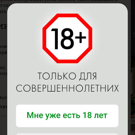
ет случайных решений, даже аромат в помещении
овать максимальному расслаблению.
Р
В
а интимный эротический
Р
В
Г
оводится по предварительной записи. Это
ервиса, отсутствие очередей. Регулярные сеансы
ах;
ств;
отоспособность.
Д
В
ительность, выбирайте удобный для себя вариант.
Р
В
Г