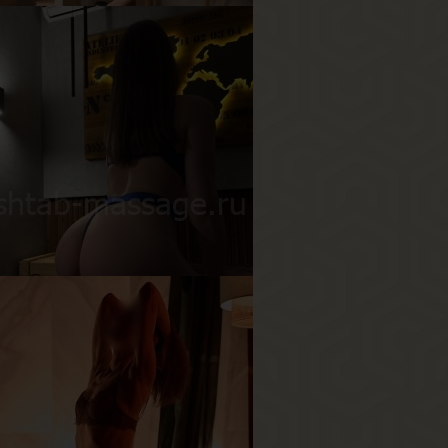
ня
озраст
25
ост
170 см
ес
50 кг
рудь
3-й
асилиса
озраст
19