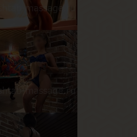
ост
178 см
ес
63 кг
рудь
3-й
ля
озраст
28
ост
169 см
ес
49 кг
рудь
1-й