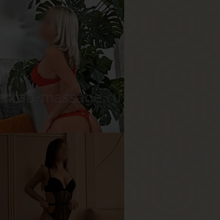
аби
озраст
19
ост
157 см
ес
61 кг
рудь
2.5-й
сюша
озраст
30