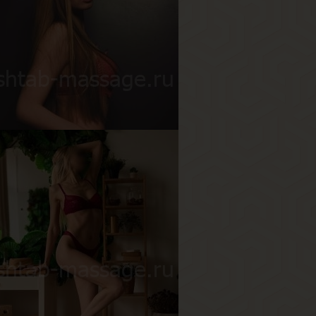
ита
озраст
25
ост
170 см
ес
55 кг
рудь
2-й
ана
озраст
21
ост
177 см
ес
65 кг
рудь
3-й