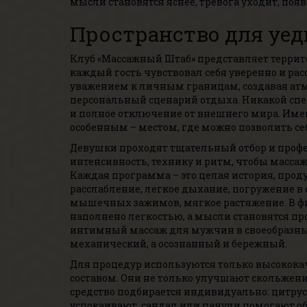
мысли становятся яснее, тревога уходит, появ
Пространство для уед
Клуб «Массажный Штаб» представляет террито
каждый гость чувствовал себя уверенно и рас
уважением к личным границам, создавая атмо
персональный сценарий отдыха. Никакой спеш
и полное отключение от внешнего мира. Имен
особенным – местом, где можно позволить се
Девушки проходят тщательный отбор и профе
интенсивность, технику и ритм, чтобы масса
Каждая программа – это целая история, проду
расслабление, легкое дыхание, погружение в с
мышечных зажимов, мягкое растяжение. В фин
наполнено легкостью, а мысли становятся п
интимный массаж для мужчин в своеобразный
механический, а осознанный и бережный.
Для процедур используются только высокока
составом. Они не только улучшают скольжение,
средство подбирается индивидуально: цитру
успокаивают, сандал или пачули помогают о