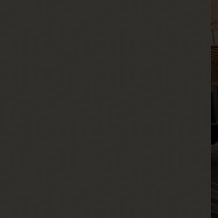
Р
В
Г
Э
В
Р
В
Г