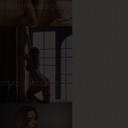
ост
178 см
ес
55 кг
рудь
2-й
ария
озраст
26
ост
160 см
ес
50 кг
рудь
2-й