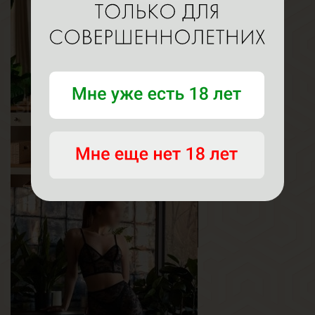
Оливия
Возраст
21
Рост
165 см
Вес
55 кг
Грудь
3-й
Аня
Возраст
25
Рост
170 см
Вес
50 кг
Грудь
3-й