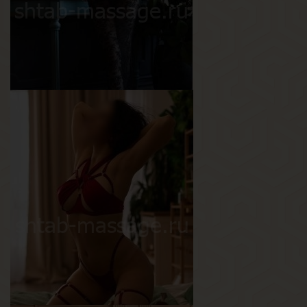
Кира
Возраст
19
Рост
158 см
Вес
45 кг
Грудь
2-й