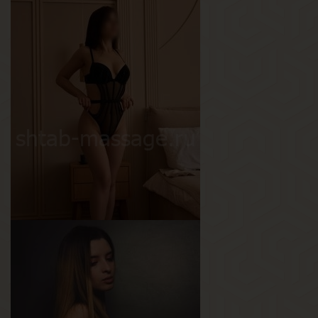
Кэтти
Возраст
25
Рост
161 см
Вес
58 кг
Грудь
3-й
Мария
Возраст
26
Рост
160 см