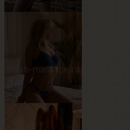
Виолетта
Возраст
22
Рост
155 см
Вес
50 кг
Грудь
2-й