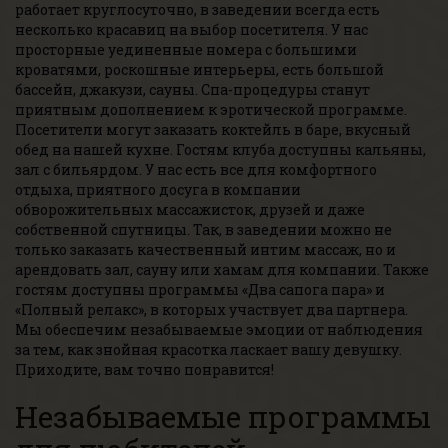
работает круглосуточно, в заведении всегда есть
несколько красавиц на выбор посетителя. У нас
просторные уединенные номера с большими
кроватями, роскошные интерьеры, есть большой
бассейн, джакузи, сауны. Спа-процедуры станут
приятным дополнением к эротической программе.
Посетители могут заказать коктейль в баре, вкусный
обед на нашей кухне. Гостям клуба доступны кальяны,
зал с бильярдом. У нас есть все для комфортного
отдыха, приятного досуга в компании
обворожительных массажисток, друзей и даже
собственной спутницы. Так, в заведении можно не
только заказать качественный интим массаж, но и
арендовать зал, сауну или хамам для компании. Также
гостям доступны программы «Два сапога пара» и
«Полный релакс», в которых участвует два партнера.
Мы обеспечим незабываемые эмоции от наблюдения
за тем, как знойная красотка ласкает вашу девушку.
Приходите, вам точно понравится!
Незабываемые программы