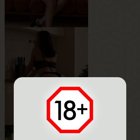
Виктория
Возраст
29
Рост
175 см
Вес
64 кг
Грудь
4-й