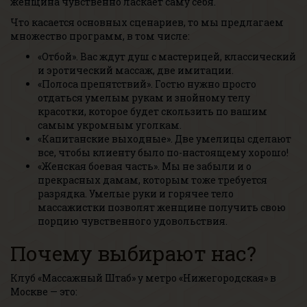
женщина чувственно ласкает саму себя.
Что касается основных сценариев, то мы предлагаем
множество программ, в том числе:
«Отбой». Вас ждут душ с мастерицей, классический
и эротический массаж, две имитации.
«Полоса препятствий». Гостю нужно просто
отдаться умелым рукам и знойному телу
красотки, которое будет скользить по вашим
самым укромным уголкам.
«Капитанские выходные». Две умелицы сделают
все, чтобы клиенту было по-настоящему хорошо!
«Женская боевая часть». Мы не забыли и о
прекрасных дамам, которым тоже требуется
разрядка. Умелые руки и горячее тело
массажистки позволят женщине получить свою
порцию чувственного удовольствия.
Почему выбирают нас?
Клуб «Массажный Штаб» у метро «Нижегородская» в
Москве — это: