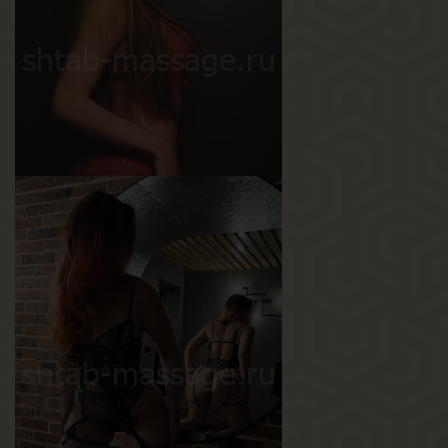
Вес
50 кг
Грудь
2-й
Дана
Возраст
21
Рост
177 см
Вес
65 кг
Грудь
3-й