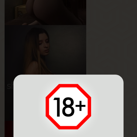
Василиса
Возраст
19
Рост
178 см
Вес
63 кг
Грудь
3-й