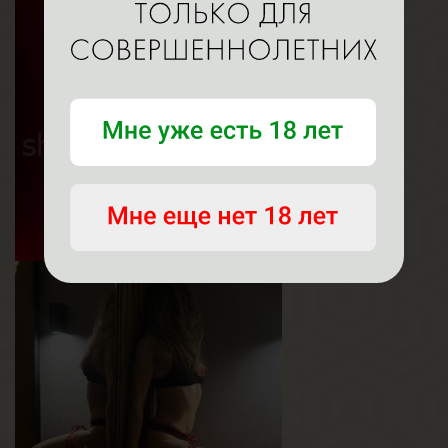
Дана
Возраст
21
Рост
177 см
Вес
65 кг
Грудь
3-й
Амалия
Возраст
20
Рост
166 см
Вес
53 кг
Грудь
2-й