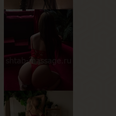
Мадлен
Возраст
29
Рост
164 см
Вес
58 кг
Грудь
2-й
Тая