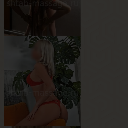
Кристина
Возраст
28
Рост
163 см
Вес
50 кг
Грудь
2.5-й