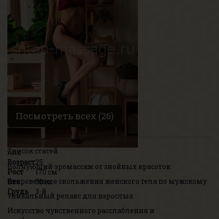
Возраст
20
Рост
160 см
Вес
55 кг
Грудь
2-й
Посмотреть всех (26)
Список статей
Аня
Возраст
25
Волнующий эромассаж от знойных красоток
Рост
170 см
Откровенные скольжения женского тела по мужскому
Вес
50 кг
Грудь
3-й
Уникальный релакс для взрослых
Искусство чувственного расслабления и