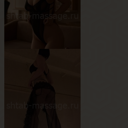
Вес
58 кг
Грудь
3-й
Саша
Возраст
25
Рост
165 см
Вес
60 кг
Грудь
3-й