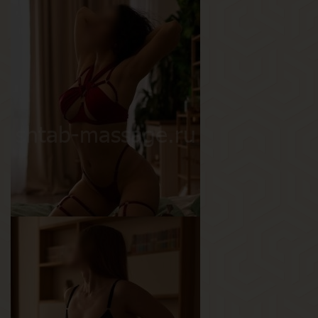
Ксюша
Возраст
30
Рост
178 см
Вес
55 кг
Грудь
2-й
Кэтти
Возраст
25
Рост
161 см