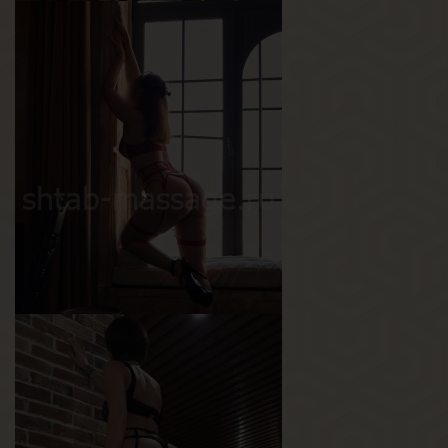
Оксана
Возраст
24
Рост
165 см
Вес
63 кг
Грудь
4-й
Рита
Возраст
25