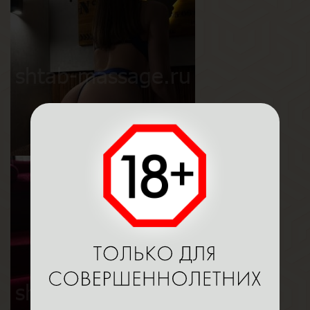
Бэлла
Возраст
25
Рост
168 см
Вес
65 кг
Грудь
3-й
Василиса
Возраст
19
Рост
178 см
Вес
63 кг
Грудь
3-й