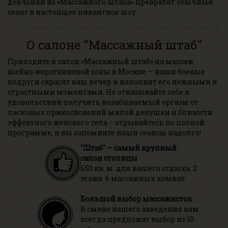
девчонки из «Массажного штаба» превратят обычный
сеанс в настоящее пикантное шоу.
О салоне "Массажный штаб"
Приходите в салон «
Массажный штаб
» на массаж
шейно-воротниковой зоны в Москве — наши боевые
подруги скрасят ваш вечер и наполнят его нежными и
страстными моментами. Не отказывайте себе в
удовольствии получить незабываемый оргазм от
ласковых прикосновений милой девушки и близости
эффектного женского тела – отрывайтесь по полной
программе, и вы запомните наши сеансы надолго!
"Штаб" — самый крупный
салон столицы
650 кв. м. для вашего отдыха. 2
этажа. 6 массажных комнат.
Большой выбор массажисток
В смене нашего заведения вам
всегда предложат выбор из 10