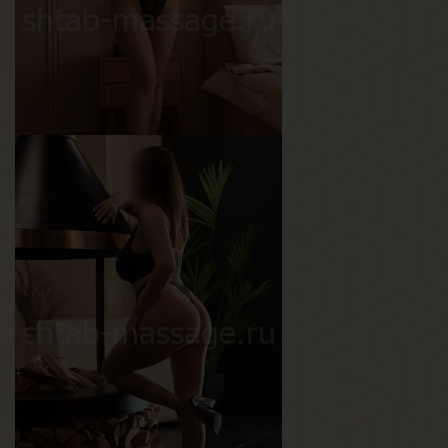
Мария
Возраст
26
Рост
160 см
Вес
50 кг
Грудь
2-й