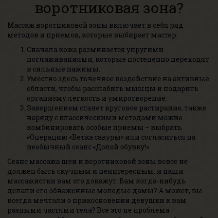
воротниковая зона?
Массаж воротниковой зоны включает в себя ряд
методов и приемов, которые выбирает мастер:
Сначала кожа разминается упругими
поглаживаниями, которые постепенно переходят
в сильные нажимы.
Уместно здесь точечное воздействие на активные
области, чтобы расслабить мышцы и подарить
организму легкость и умиротворение.
Завершением станет круговое растирание, также
наряду с классическими методами можно
комбинировать особые приемы – выбрать
«Операцию «Ветка сакуры» или согласиться на
необычный сеанс «Долой обувку!».
Сеанс массажа шеи и воротниковой зоны вовсе не
должен быть скучным и неинтересным, и наши
массажистки вам это докажут. Вам когда-нибудь
делали его обнаженные молодые дамы? А может, вы
всегда мечтали о прикосновении девушки к вам
разными частями тела? Все это не проблема –