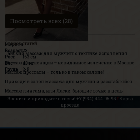
Посмотреть всех (28)
Список статей
Марина
Возраст
23
Тайский массаж для мужчин: о технике исполнения
Рост
163 см
Массаж для женщин – невиданное излечение в Москве
Вес
48 кг
Грудь
2-й
Массаж простаты — только в таком салоне!
Приходи в салон массажа для мужчин и расслабляйся
Массаж лингама, или Ласки, бьющие точно в цель
Звоните и приходите в гости!
+7 (934) 444-95-95
Карта
проезда