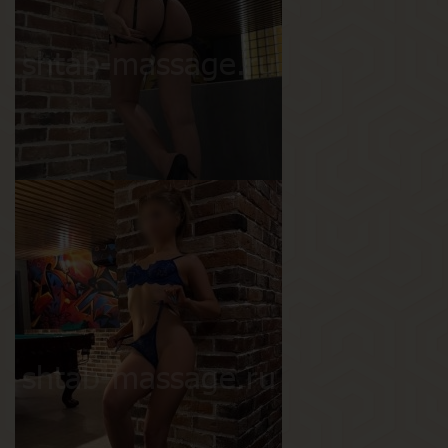
Рост
170 см
Вес
55 кг
Грудь
2-й
Каролина
Возраст
22
Рост
167 см
Вес
53 кг
Грудь
2-й