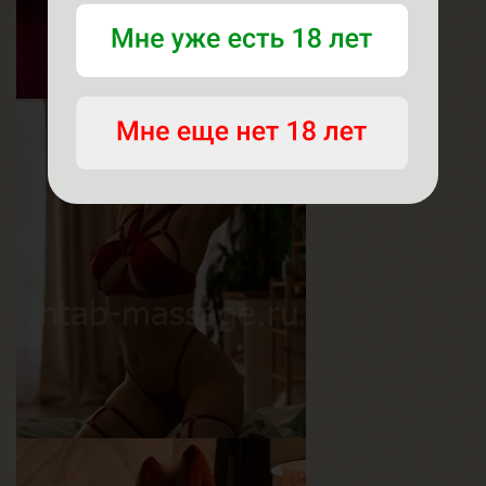
Тая
Возраст
20
Рост
160 см
Вес
55 кг
Грудь
2-й