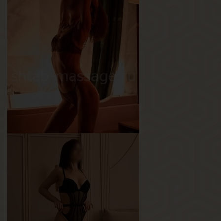
Кэтти
Возраст
25
Рост
161 см
Вес
58 кг
Грудь
3-й
Эля
Возраст
28
Рост
169 см
Вес
49 кг
Грудь
1-й