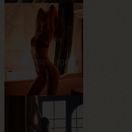
Ангелина
Возраст
18
Рост
162 см
Вес
50 кг
Грудь
3-й
Эля
Возраст
28