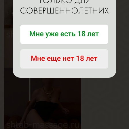
Кира
Возраст
19
Рост
158 см
Вес
45 кг
Грудь
2-й
Оливия
Возраст
21
Рост
165 см
Вес
55 кг
Грудь
3-й