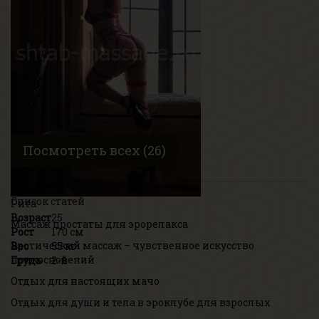
Рост
169 см
Вес
49 кг
Грудь
1-й
Посмотреть всех (26)
Список статей
Рита
Возраст
25
Массаж простаты для эрорелакса
Рост
170 см
Эротический массаж – чувственное искусство
Вес
55 кг
прикосновений
Грудь
2-й
Отдых для настоящих мачо
Отдых для души и тела в эроклубе для взрослых