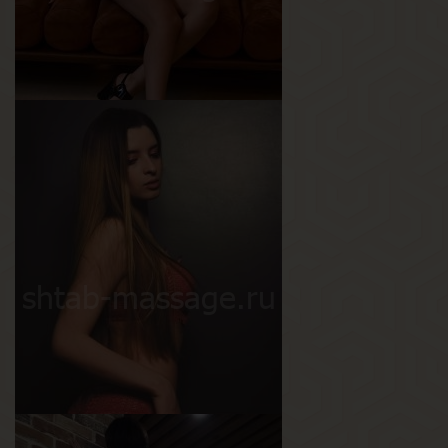
Виктория
Возраст
29
Рост
175 см
Вес
64 кг
Грудь
4-й