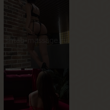
Дана
Возраст
21
Рост
177 см
Вес
65 кг
Грудь
3-й
Каролина
Возраст
22
Рост
167 см
Вес
53 кг