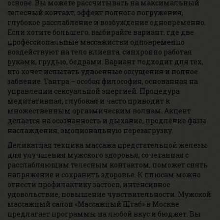
основе. Вы можете рассчитывать на максимальный
телесный контакт, эффект полного погружения,
глубокое расслабление и возбуждение одновременно.
Если хотите большего, выбирайте вариант, где две
профессиональные массажистки одновременно
воздействуют на тело клиента, синхронно работая
руками, грудью, бедрами. Вариант подходит для тех,
кто хочет испытать удвоенные ощущения и полное
забвение. Тантра – особая философия, основанная на
управлении сексуальной энергией. Процедура
медитативная, глубокая и часто приводит к
множественным оргазмическим волнам. Акцент
делается на осознанность и дыхание, продление фазы
наслаждения, эмоциональную перезагрузку.
Деликатная техника массажа предстательной железы
для улучшения мужского здоровья, сочетанная с
расслабляющим телесным контактом, поможет снять
напряжение и сохранить здоровье. К плюсам можно
отнести профилактику застоев, интенсивное
удовольствие, повышение чувствительности. Мужской
массажный салон «Массажный Штаб» в Москве
предлагает программы на любой вкус и бюджет. Вы