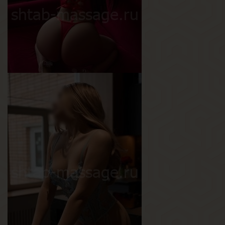
Грудь
2-й
Тая
Возраст
20
Рост
160 см
Вес
55 кг
Грудь
2-й