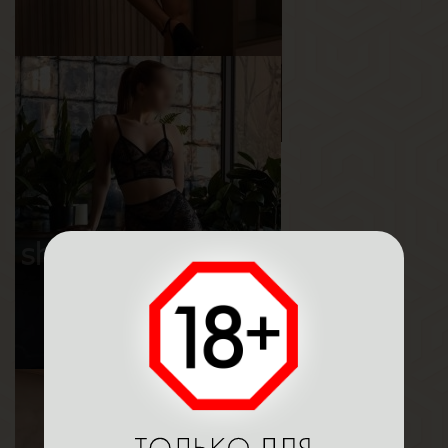
Камилла
Возраст
22
Рост
160 см
Вес
54 кг
Грудь
3-й