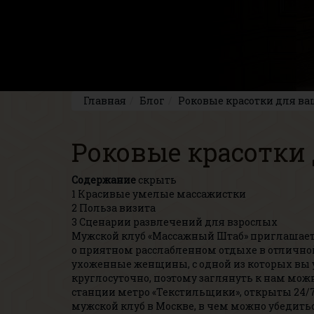
Главная
Блог
Роковые красотки для в
Роковые красотки
Содержание
скрыть
1
Красивые умелые массажистки
2
Польза визита
3
Сценарии развлечений для взрослых
Мужской клуб «Массажный Штаб» приглашает 
о приятном расслабленном отдыхе в отлично
ухоженные женщины, с одной из которых вы 
круглосуточно, поэтому заглянуть к нам мо
станции метро «Текстильщики», открыты 24/
мужской клуб в Москве, в чем можно убедитьс