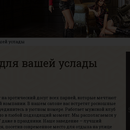
ашей услады
 для вашей услады
на эротический досуг всех парней, которые мечтают
й компании. В нашем салоне вас встретят роскошные
уединитесь в уютном номере. Работает мужской клуб
жно в любой подходящий момент. Мы располагаемся у
7 даже в праздники. Наше заведение — лучший
я, посетив современное место для отдыха на улице