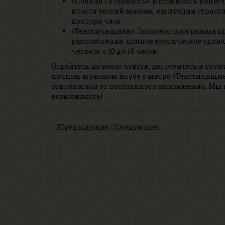
«Полная готовность». В стоимость включ
классический массаж, имитации страстн
полтора часа.
«Текстильщики». Экспресс-программа п
расслабление, полное эротическое удов
четверг с 10 до 18 часов.
Отдайтесь на волю чувств, погрузитесь в тот
ночном мужском клубе у метро «Текстильщики
отвлекаться от постоянного напряжения. Мы
возможность!
`
Предыдущая
Следующая