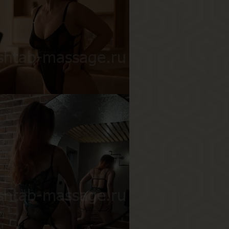
ристина
озраст
28
ост
163 см
ес
50 кг
рудь
2.5-й
аша
озраст
25
ост
165 см
ес
60 кг
рудь
3-й