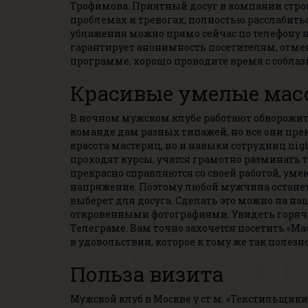
Трофимова. Приятный досуг в компании строй
проблемах и тревогах, полностью расслабитьс
ублажения можно прямо сейчас по телефону на
гарантирует анонимность посетителям, отме
программе, хорошо проводите время с соблаз
Красивые умелые мас
В ночном мужском клубе работают обворожите
команде дам разных типажей, но все они прек
красота мастериц, но и навыки сотрудниц nig
проходят курсы, учатся грамотно разминать т
прекрасно справляются со своей работой, уме
напряжение. Поэтому любой мужчина останетс
выберет для досуга. Сделать это можно на на
откровенными фотографиями. Увидеть горяч
Телеграме. Вам точно захочется посетить «Ма
в удовольствии, которое к тому же так полезн
Польза визита
Мужской клуб в Москве у ст.м. «Текстильщи