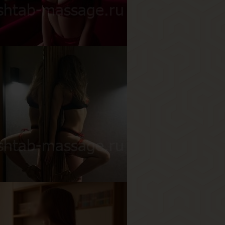
ост
178 см
ес
63 кг
рудь
3-й
оза
озраст
18
ост
178 см
ес
50 кг
рудь
2-й