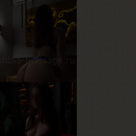
ана
озраст
21
ост
177 см
ес
65 кг
рудь
3-й
асилиса
озраст
19