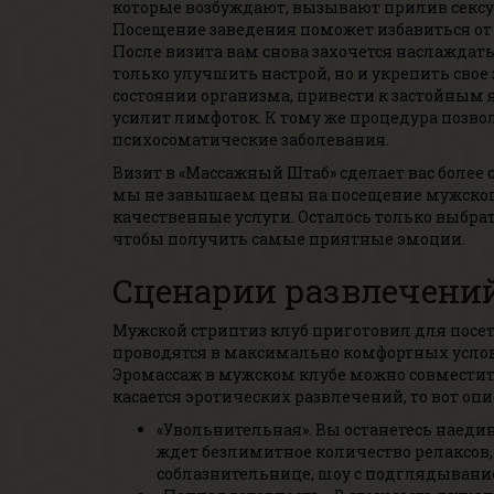
которые возбуждают, вызывают прилив сексуа
Посещение заведения поможет избавиться от с
После визита вам снова захочется наслаждат
только улучшить настрой, но и укрепить свое
состоянии организма, привести к застойным
усилит лимфоток. К тому же процедура позво
психосоматические заболевания.
Визит в «Массажный Штаб» сделает вас более
мы не завышаем цены на посещение мужского
качественные услуги. Осталось только выбр
чтобы получить самые приятные эмоции.
Сценарии развлечени
Мужской стриптиз клуб приготовил для посе
проводятся в максимально комфортных услов
Эромассаж в мужском клубе можно совместить
касается эротических развлечений, то вот оп
«Увольнительная». Вы останетесь наедин
ждет безлимитное количество релаксов,
соблазнительнице, шоу с подглядывани