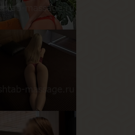
ост
164 см
ес
53 кг
рудь
3-й
сюша
озраст
30
ост
178 см
ес
55 кг
рудь
2-й