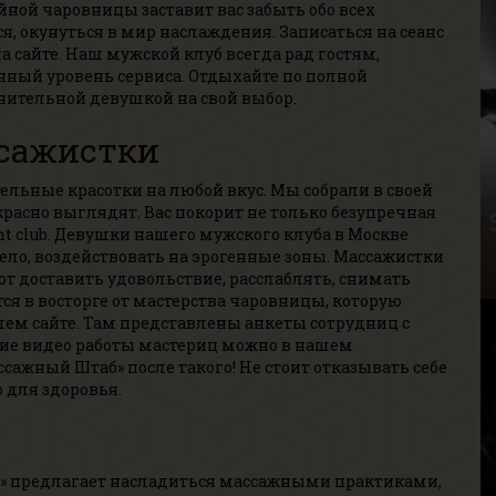
ной чаровницы заставит вас забыть обо всех
я, окунуться в мир наслаждения. Записаться на сеанс
 сайте. Наш мужской клуб всегда рад гостям,
нный уровень сервиса. Отдыхайте по полной
нительной девушкой на свой выбор.
сажистки
Д
В
льные красотки на любой вкус. Мы собрали в своей
Р
расно выглядят. Вас покорит не только безупречная
В
ht club. Девушки нашего мужского клуба в Москве
Г
ело, воздействовать на эрогенные зоны. Массажистки
ют доставить удовольствие, расслаблять, снимать
я в восторге от мастерства чаровницы, которую
шем сайте. Там представлены анкеты сотрудниц с
ие видео работы мастериц можно в нашем
ссажный Штаб» после такого! Не стоит отказывать себе
о для здоровья.
В
В
ки» предлагает насладиться массажными практиками,