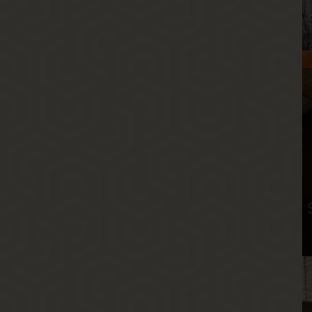
Р
В
Г
К
В
Р
В
Г