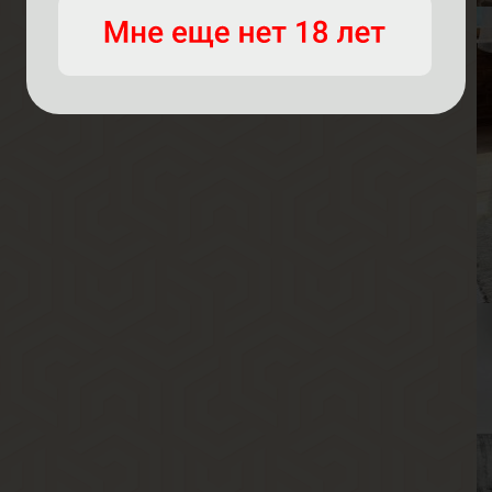
В
В
Р
В
Г
Я
В