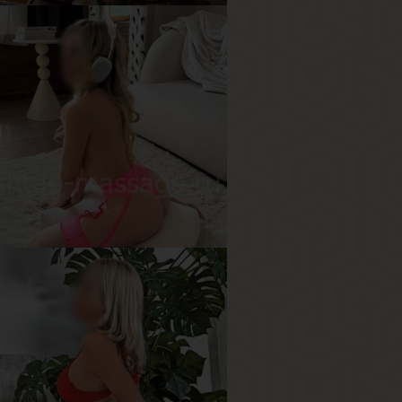
иолетта
озраст
22
ост
155 см
ес
50 кг
рудь
2-й
на
озраст
28