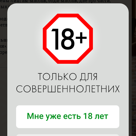
ены лингам-массаж, боди-массаж, две эро части,
ых поз и многое другое. Длительность сеанса —
К
родолжительностью полчаса, которая подарит
В
летворение. Опция доступна с понедельника по
Р
В
альный релакс и чувственное блаженство в нашем
Г
». Всем нам нужно отдыхать от суеты и проблем,
 предоставляем своим гостям такую уникальную
С
В
Р
В
Г