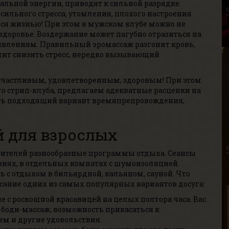
Р
льной энергии, приводят к сильной разрядке.
В
ильного стресса, утомления, плохого настроения.
Г
ься жизнью! При этом в мужском клубе можно не
 здоровье. Воздержание может пагубно отразиться на
 явлениям. Правильный эромассаж разгонит кровь,
лит снизить стресс, нередко вызывающий
 счастливым, удовлетворенным, здоровым! При этом
 стрип-клуба, предлагаем адекватные расценки на
ать подходящий вариант времяпрепровождения,
Р
В
й для взрослых
Р
В
тителей разнообразные программы отдыха. Сеансы
Г
иях, в отдельных комнатах с шумоизоляцией.
 с отдыхом в бильярдной, кальяном, сауной. Что
исание одних из самых популярных вариантов досуга:
е с роскошной красавицей на целых полтора часа. Вас
 боди-массаж, возможность прикасаться к
ем и другие удовольствия.