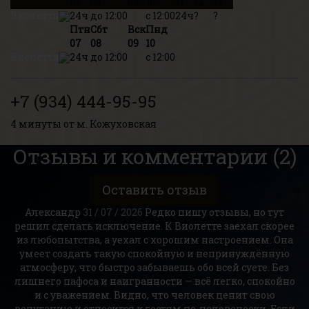
07
08
09
10
11
12
13
Виолетта
24ч
до 12:00
с 12:00
24ч
?
?
Птн
Сбт
Вск
Пнд
07
08
09
10
Виолетта
24ч
до 12:00
с 12:00
+7 (934) 444-95-95
4 минуты от м. Кожуховская
Отзывы и комментарии (2)
Оставить отзыв
Александр
31 / 07 / 2026
Редко пишу отзывы, но тут
решил сделать исключение. К Виолетте заехал скорее
из любопытства, а уехал с хорошим настроением. Она
умеет создать такую спокойную и непринуждённую
атмосферу, что быстро забываешь обо всей суете. Без
лишнего пафоса и наигранности — всё легко, спокойно
и с уважением. Видно, что человек ценит свою
репутацию и относится к гостям по-человечески. Если