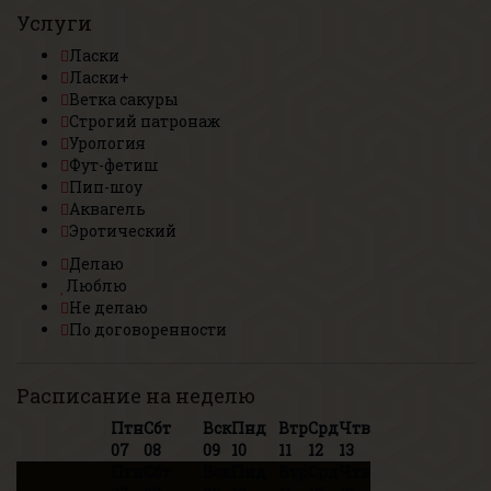
Услуги
Ласки
Ласки+
Ветка сакуры
Строгий патронаж
Урология
Фут-фетиш
Пип-шоу
Аквагель
Эротический
Делаю
Люблю
Не делаю
По договоренности
Расписание на неделю
Птн
Сбт
Вск
Пнд
Втр
Срд
Чтв
07
08
09
10
11
12
13
Птн
Сбт
Вск
Пнд
Втр
Срд
Чтв