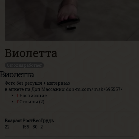
Виолетта
Сегодня работает
Виолетта
Фото без ретуши + интервью
в анкете на Дон Массажио:
don-m.com/msk/695557/
Расписание
Отзывы (2)
Возраст
Рост
Вес
Грудь
22
155
50
2