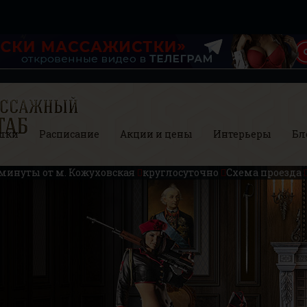
шки
Расписание
Акции и цены
Интерьеры
Бл
 минуты от м. Кожуховская
круглосуточно
Схема проезда