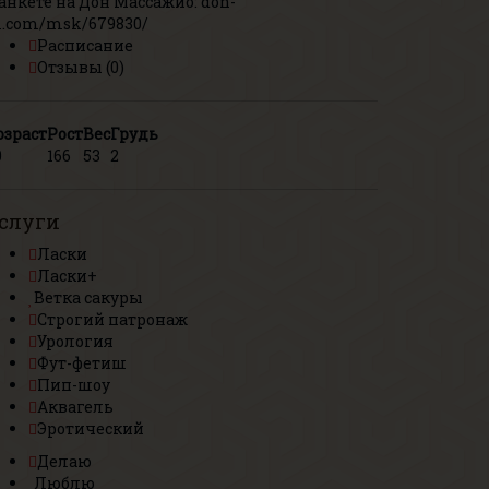
 анкете на Дон Массажио:
don-
.com/msk/679830/
Расписание
Отзывы (0)
озраст
Рост
Вес
Грудь
0
166
53
2
слуги
Ласки
Ласки+
Ветка сакуры
Строгий патронаж
Урология
Фут-фетиш
Пип-шоу
Аквагель
Эротический
Делаю
Люблю