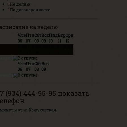
Не делаю
По договоренности
асписание на неделю
Чтв
Птн
Сбт
Вск
Пнд
Втр
Срд
06
07
08
09
10
11
12
Чтв
Птн
Сбт
Вск
Пнд
Втр
Срд
06
07
08
09
10
11
12
малия
В отпуске
Чтв
Птн
Сбт
Вск
06
07
08
09
малия
В отпуске
7 (934) 444-95-95
показать
телефон
 минуты от м. Кожуховская