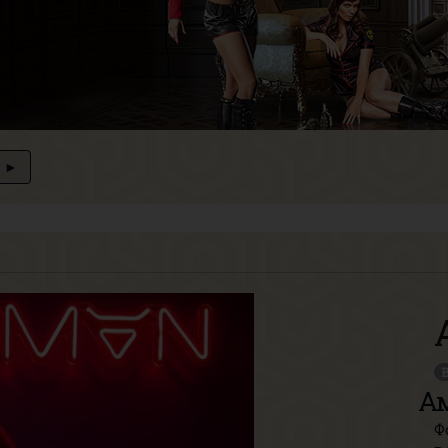
►
В
А
Ф