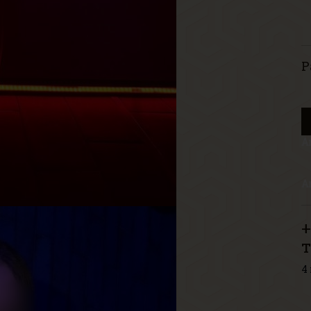
Р
А
А
+
4