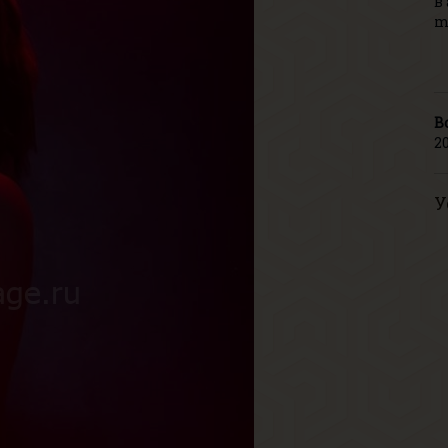
в
m
В
2
У