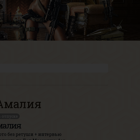
Амалия
 отпуске
малия
ото без ретуши + интервью