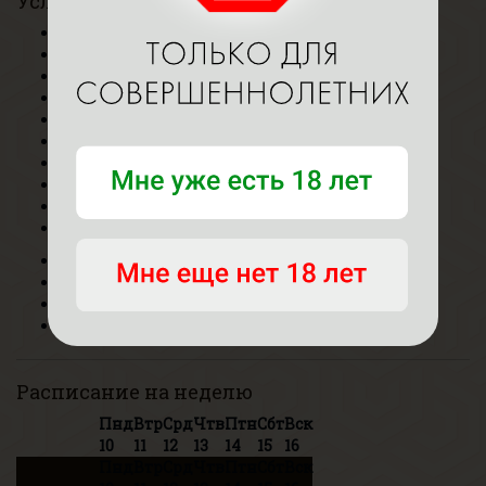
Услуги
Ласки
Ласки+
Эротический
Ветка сакуры
Для девушек
Госпожа
Урология
Фут-фетиш
Пип-шоу
Аквагель
Делаю
Люблю
Не делаю
По договоренности
Расписание на неделю
Пнд
Втр
Срд
Чтв
Птн
Сбт
Вск
10
11
12
13
14
15
16
Пнд
Втр
Срд
Чтв
Птн
Сбт
Вск