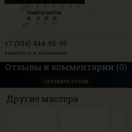
10
11
12
13
14
15
16
Амалия
?
?
?
?
?
?
?
Пнд
Втр
Срд
Чтв
10
11
12
13
Амалия
?
?
?
?
+7 (934) 444-95-95
4 минуты от м. Кожуховская
Отзывы и комментарии (0)
Оставить отзыв
Другие мастера