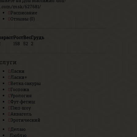
 анкете на Дон Массажио:
don-
.com/msk/627681/
Расписание
Отзывы (0)
озраст
Рост
Вес
Грудь
2
158
52
2
слуги
Ласки
Ласки+
Ветка сакуры
Госпожа
Урология
Фут-фетиш
Пип-шоу
Аквагель
Эротический
Делаю
Люблю