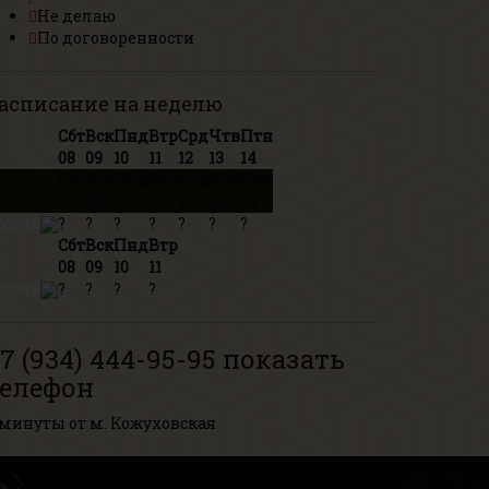
Не делаю
По договоренности
асписание на неделю
Сбт
Вск
Пнд
Втр
Срд
Чтв
Птн
08
09
10
11
12
13
14
Сбт
Вск
Пнд
Втр
Срд
Чтв
Птн
08
09
10
11
12
13
14
ссоль
?
?
?
?
?
?
?
Сбт
Вск
Пнд
Втр
08
09
10
11
ссоль
?
?
?
?
7 (934) 444-95-95
показать
телефон
 минуты от м. Кожуховская