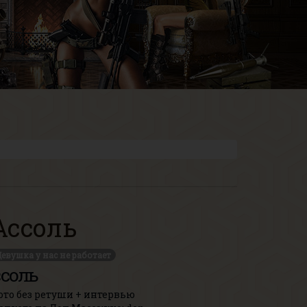
Ассоль
евушка у нас не работает
соль
ото без ретуши + интервью