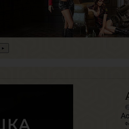
►
Д
Ас
Ф