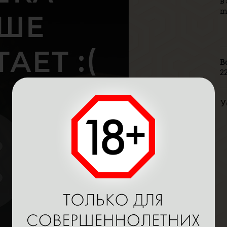
в
m
В
2
У