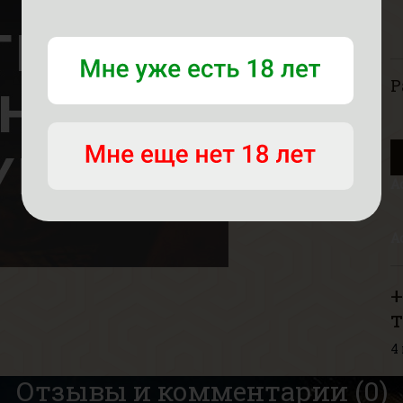
Р
А
А
+
4
Отзывы и комментарии (0)