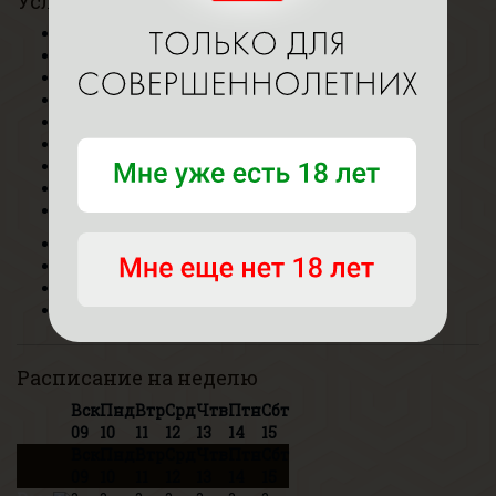
Услуги
Ласки
Ласки+
Ветка сакуры
Госпожа
Урология
Фут-фетиш
Пип-шоу
Аквагель
Эротический
Делаю
Люблю
Не делаю
По договоренности
Расписание на неделю
Вск
Пнд
Втр
Срд
Чтв
Птн
Сбт
09
10
11
12
13
14
15
Вск
Пнд
Втр
Срд
Чтв
Птн
Сбт
09
10
11
12
13
14
15