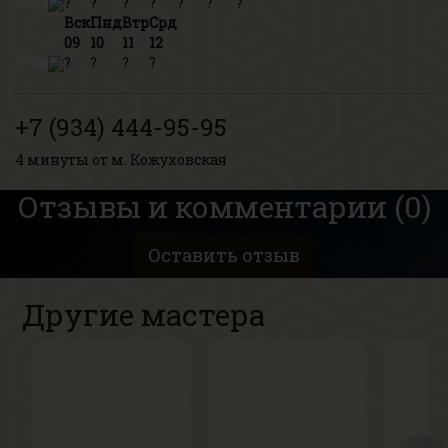
Роза
?
?
?
?
?
?
?
Вск
Пнд
Втр
Срд
09
10
11
12
Роза
?
?
?
?
+7 (934) 444-95-95
4 минуты от м. Кожуховская
Отзывы и комментарии (0)
Оставить отзыв
Другие мастера